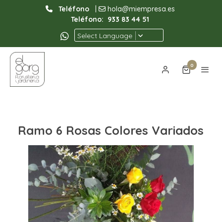
Teléfono
|
hola@miempresa.es
Teléfono:
933 83 44 51
Select Language
0
Ramo 6 Rosas Colores Variados