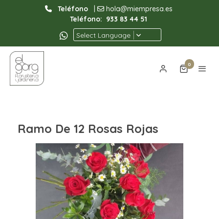
Teléfono
|
hola@miempresa.es
Teléfono:
933 83 44 51
Select Language
0
Ramo De 12 Rosas Rojas