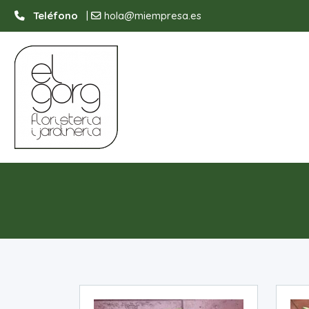
Teléfono
|
hola@miempresa.es